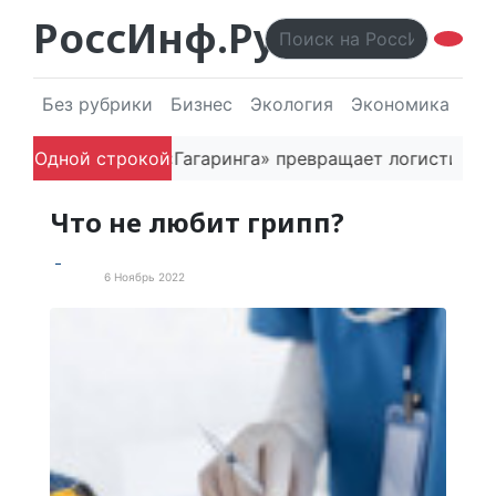
РоссИнф.Ру
Без рубрики
Бизнес
Экология
Экономика
Эл
ак основатель «Гагаринга» превращает логистическую
Одной строкой
Что не любит грипп?
6 Ноябрь 2022
Статьи