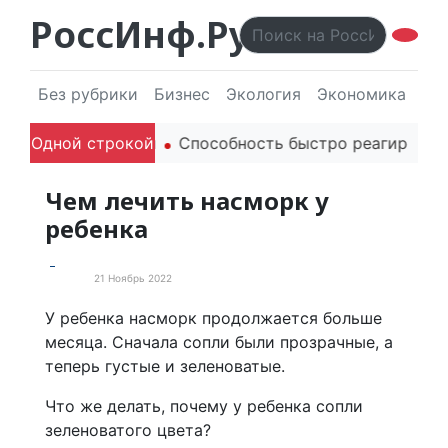
РоссИнф.Ру
Без рубрики
Бизнес
Экология
Экономика
Эл
одителей в речи
Одной строкой
Способность быстро реагировать че
Чем лечить насморк у
ребенка
21 Ноябрь 2022
Статьи
У ребенка насморк продолжается больше
месяца. Сначала сопли были прозрачные, а
теперь густые и зеленоватые.
Что же делать, почему у ребенка сопли
зеленоватого цвета?