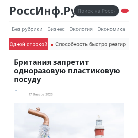
РоссИнф.Ру
Без рубрики
Бизнес
Экология
Экономика
Эл
родителей в речи
Одной строкой
Способность быстро реагировать ч
Британия запретит
одноразовую пластиковую
посуду
17 Январь 2023
В мире