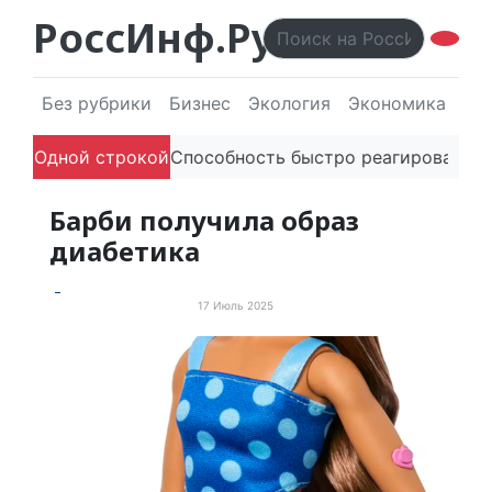
РоссИнф.Ру
Без рубрики
Бизнес
Экология
Экономика
Эл
й в речи
Одной строкой
Способность быстро реагировать через PR 
Барби получила образ
диабетика
17 Июль 2025
Просто хорошие новости