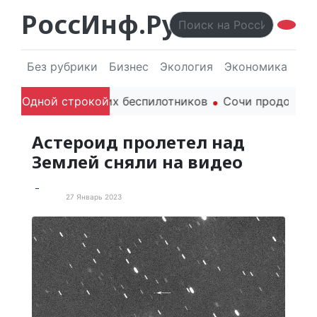
РоссИнф.Ру
Без рубрики
Бизнес
Экология
Экономика
Эл
дителя гражданских беспилотников
Одной строкой
Сочи продолжает 
Астероид пролетел над
Землей сняли на видео
27 Январь 2023
В мире