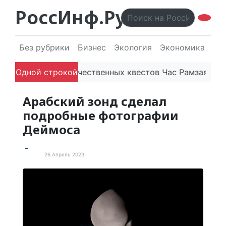
РоссИнф.Ру
Без рубрики
Бизнес
Экология
Экономика
Эл
форма отечественных квестов Час Рамзая готовит три
Одной строкой
Арабский зонд сделал
подробные фотографии
Деймоса
26 Апрель 2023
Наука