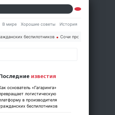
В мире
Хорошие советы
История
Культура
Наук
нских беспилотников
Сочи продолжает держать марку
Последние
известия
Как основатель «Гагаринга»
превращает логистическую
платформу в производителя
гражданских беспилотников