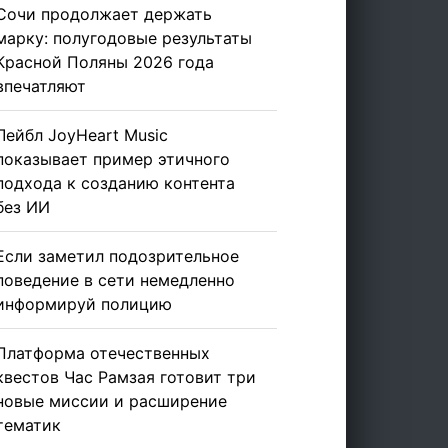
Сочи продолжает держать
марку: полугодовые результаты
Красной Поляны 2026 года
впечатляют
Лейбл JoyHeart Music
показывает пример этичного
подхода к созданию контента
без ИИ
Если заметил подозрительное
поведение в сети немедленно
информируй полицию
Платформа отечественных
квестов Час Рамзая готовит три
новые миссии и расширение
тематик