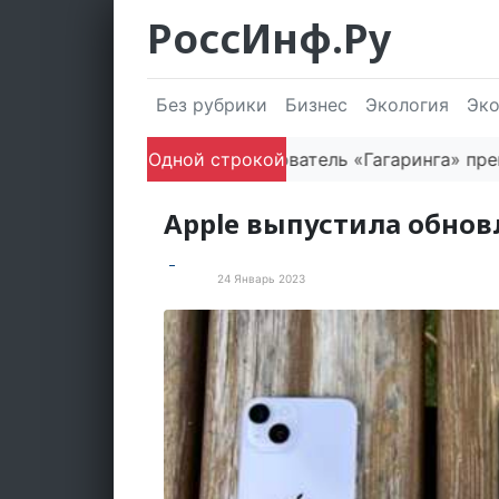
РоссИнф.Ру
Без рубрики
Бизнес
Экология
Эк
Одной строкой
Как основатель «Гагаринга» превращ
Apple выпустила обнов
24 Январь 2023
В мире