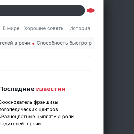
В мире
Хорошие советы
История
Культура
Наук
й в речи
Способность быстро реагировать через PR 
Последние
известия
Сооснователь франшизы
логопедических центров
«Разноцветные цыплят» о роли
родителей в речи