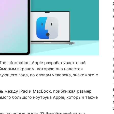
he Information: Apple разрабатывает свой
юймовым экраном, которую она надеется
дующего года, по словам человека, знакомого с
нь между iPad и MacBook, приближая размер
амого большого ноутбука Apple, который также
тоящее время имеет 12,9-дюймовый экран.