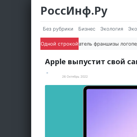
РоссИнф.Ру
Без рубрики
Бизнес
Экология
Эк
Одной строкой
Сооснователь франшизы логопедичес
Apple выпустит свой са
26 Октябрь 2022
Новости