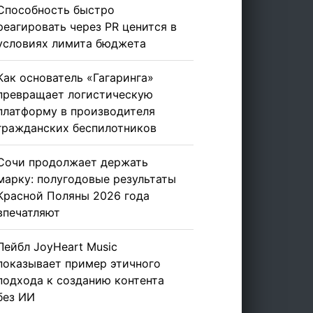
Способность быстро
реагировать через PR ценится в
условиях лимита бюджета
Как основатель «Гагаринга»
превращает логистическую
платформу в производителя
гражданских беспилотников
Сочи продолжает держать
марку: полугодовые результаты
Красной Поляны 2026 года
впечатляют
Лейбл JoyHeart Music
показывает пример этичного
подхода к созданию контента
без ИИ