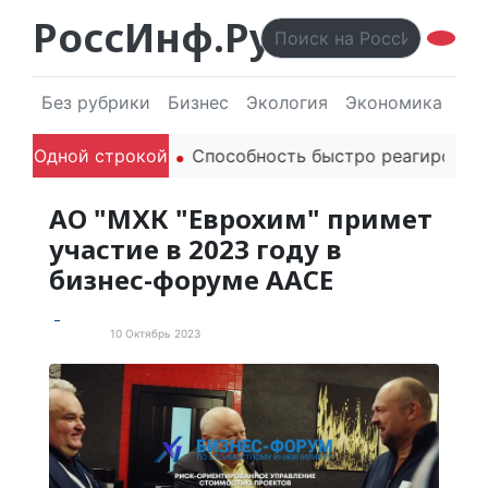
РоссИнф.Ру
Без рубрики
Бизнес
Экология
Экономика
Эл
одителей в речи
Одной строкой
Способность быстро реагировать че
АО "МХК "Еврохим" примет
участие в 2023 году в
бизнес-форуме AACE
10 Октябрь 2023
Новости