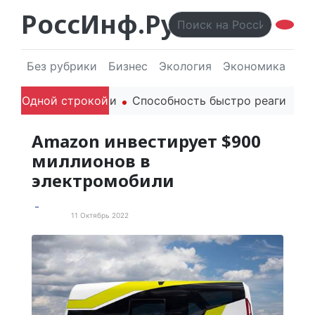
РоссИнф.Ру
Без рубрики
Бизнес
Экология
Экономика
Эл
родителей в речи
Одной строкой
Способность быстро реагировать ч
Amazon инвестирует $900
миллионов в
электромобили
11 Октябрь 2022
Новости