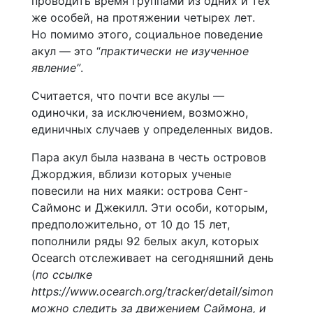
проводить время группами из одних и тех
же особей, на протяжении четырех лет.
Но помимо этого, социальное поведение
акул — это “
практически не изученное
явление”
.
Считается, что почти все акулы —
одиночки, за исключением, возможно,
единичных случаев у определенных видов.
Пара акул была названа в честь островов
Джорджия, вблизи которых ученые
повесили на них маяки: острова Сент-
Саймонс и Джекилл. Эти особи, которым,
предположительно, от 10 до 15 лет,
пополнили ряды 92 белых акул, которых
Ocearch отслеживает на сегодняшний день
(
по ссылке
https://www.ocearch.org/tracker/detail/simon
можно следить за движением Саймона, и