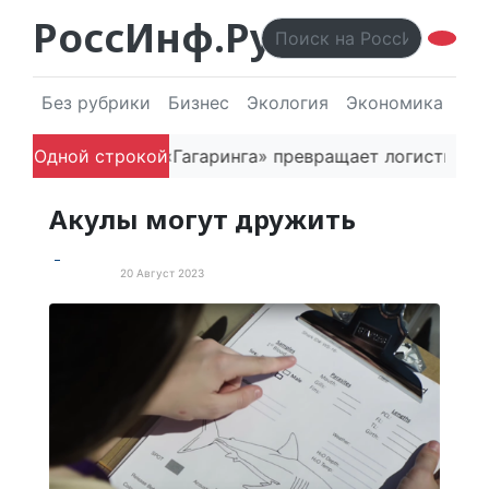
РоссИнф.Ру
Без рубрики
Бизнес
Экология
Экономика
Эл
ак основатель «Гагаринга» превращает логистическую
Одной строкой
Акулы могут дружить
20 Август 2023
Животные