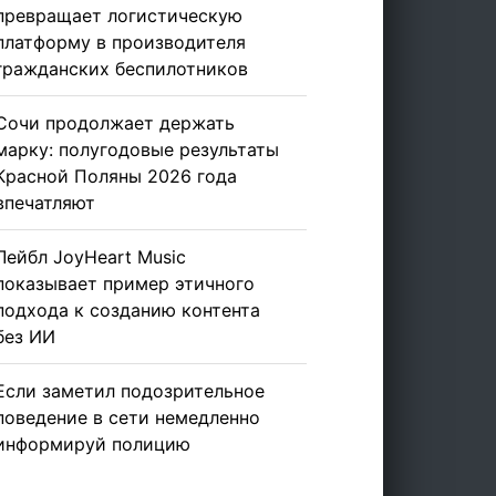
превращает логистическую
платформу в производителя
гражданских беспилотников
Сочи продолжает держать
марку: полугодовые результаты
Красной Поляны 2026 года
впечатляют
Лейбл JoyHeart Music
показывает пример этичного
подхода к созданию контента
без ИИ
Если заметил подозрительное
поведение в сети немедленно
информируй полицию