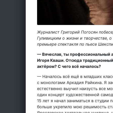
Журналист Григорий Погосян побесе
Гуливицким о жизни и творчестве, о 
премьере спектакля по пьесе Шексп
— Вячеслав, ты профессиональный а
Игоря Кваши. Отсюда традиционный 
актёром? С чего всё началось?
— Началось всё ещё в младших клас
с монологами Аркадия Райкина. Я за
естественно выучил наизусть все мон
один концерт художественной самоде
15 лет я начал заниматься в студии
больше укрепило мою решимость стат
Ярославское театральное училище, но