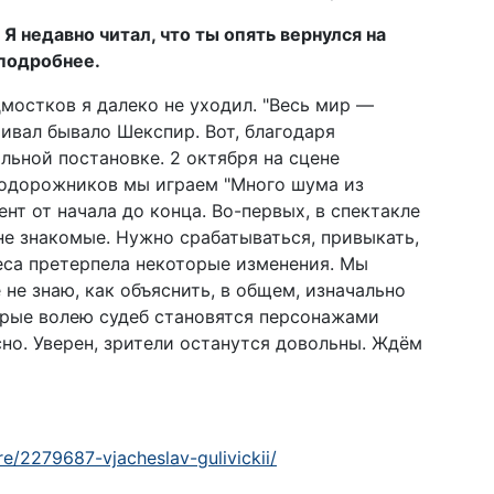
Я недавно читал, что ты опять вернулся на
подробнее.
дмостков я далеко не уходил. "Весь мир —
ривал бывало Шекспир. Вот, благодаря
льной постановке. 2 октября на сцене
нодорожников мы играем "Много шума из
нт от начала до конца. Во-первых, в спектакле
 не знакомые. Нужно срабатываться, привыкать,
еса претерпела некоторые изменения. Мы
 не знаю, как объяснить, в общем, изначально
рые волею судеб становятся персонажами
но. Уверен, зрители останутся довольны. Ждём
re/2279687-vjacheslav-gulivickii/