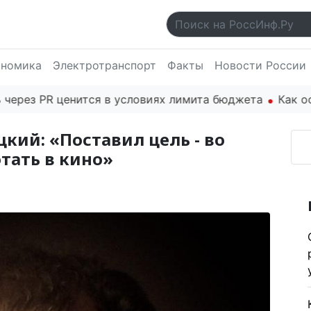
ономика
Электротранспорт
Факты
Новости России
PR ценится в условиях лимита бюджета
Как основате
кий: «Поставил цель - во
отать в кино»