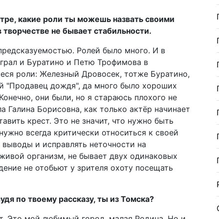
атре, какие роли ты можешь назвать своими
в творчестве не бывает стабильности.
предсказуемостью. Ролей было много. И в
Играл и Буратино и Петю Трофимова в
еся роли: Железный Дровосек, тотже Буратино,
й "Продавец дождя", да много было хороших
Конечно, они были, но я стараюсь плохого не
ла Галина Борисовна, как только актёр начинает
авить крест. Это не значит, что нужно быть
 нужно всегда критически относиться к своей
ь выводы и исправлять неточности на
 живой организм, не бывает двух одинаковых
идение не отобьют у зрителя охоту посещать
удя по твоему рассказу, ты из Томска?
т. Это мой любимый город, малая Родина. Но и