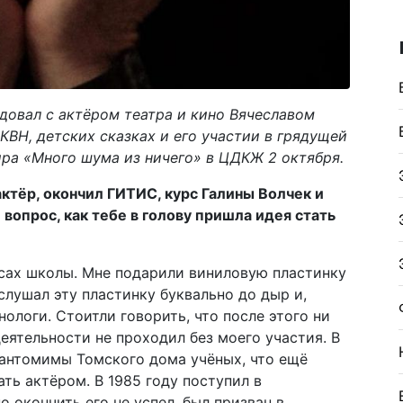
довал с актёром театра и кино Вячеславом
КВН, детских сказках и его участии в грядущей
ира «Много шума из ничего» в ЦДКЖ 2 октября.
ктёр, окончил ГИТИС, курс Галины Волчек и
вопрос, как тебе в голову пришла идея стать
сах школы. Мне подарили виниловую пластинку
слушал эту пластинку буквально до дыр и,
ологи. Стоитли говорить, что после этого ни
ятельности не проходил без моего участия. В
 пантомимы Томского дома учёных, что ещё
ь актёром. В 1985 году поступил в
 окончить его не успел, был призван в