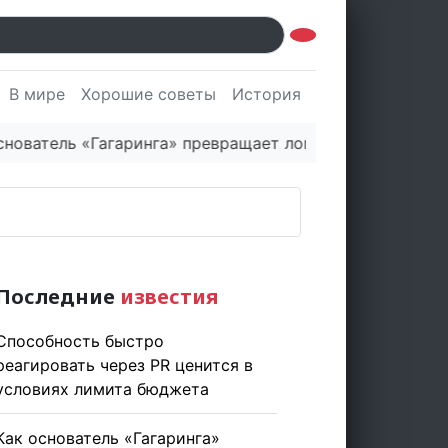
В мире
Хорошие советы
История
Культура
Наук
ль «Гагаринга» превращает логистическую платформу 
Последние
известия
Способность быстро
реагировать через PR ценится в
условиях лимита бюджета
Как основатель «Гагаринга»