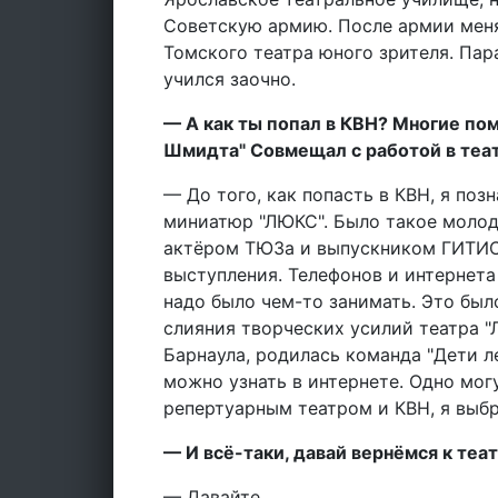
Советскую армию. После армии меня
Томского театра юного зрителя. Пар
учился заочно.
— А как ты попал в КВН? Многие пом
Шмидта" Совмещал с работой в теа
— До того, как попасть в КВН, я по
миниатюр "ЛЮКС". Было такое моло
актёром ТЮЗа и выпускником ГИТИС,
выступления. Телефонов и интернета 
надо было чем-то занимать. Это было
слияния творческих усилий театра "
Барнаула, родилась команда "Дети 
можно узнать в интернете. Одно могу
репертуарным театром и КВН, я выбр
— И всё-таки, давай вернёмся к теат
— Давайте.