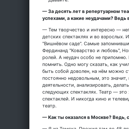
— За десять лет в репертуарном те
успехами, а какие неудачами? Ведь 
— Тем творчество и интересно — не
детских спектаклях и во взрослых. 
"Вишнёвом саде". Самые запомнивши
Фердинанд "Коварство и любовь", Но
ролей. А неудач особо не припомню. 
помнить. Одно могу сказать, как учи
быть собой доволен, на нём можно ст
постоянно недовольным, это значит,
деятельности, анализировать, делат
следующих спектаклях. Театр — это
спектаклей. И никогда кино и телев
театр.
— Как ты оказался в Москве? Ведь, с
— Я из Томска. Прожил там до 48 ле