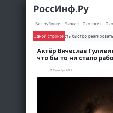
РоссИнф.Ру
Без рубрики
Бизнес
Экология
Эк
Способность быстро реагировать через 
Одной строкой
Актёр Вячеслав Гуливиц
что бы то ни стало раб
21 Сентябрь 2025
Статьи