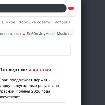
В мире
Хорошие советы
История
Культура
Наук
атляют
Лейбл JoyHeart Music показывает пример этич
Последние
известия
Сочи продолжает держать
марку: полугодовые результаты
Красной Поляны 2026 года
впечатляют