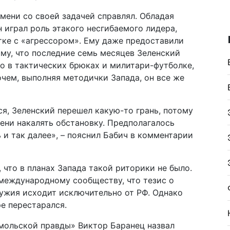
мени со своей задачей справлял. Обладая
 играл роль этакого несгибаемого лидера,
тке с «агрессором». Ему даже предоставили
му, что последние семь месяцев Зеленский
о в тактических брюках и милитари-футболке,
очем, выполняя методички Запада, он все же
ся, Зеленский перешел какую-то грань, потому
пени накалять обстановку. Предполагалось
 и так далее», – пояснил Бабич в комментарии
что в планах Запада такой риторики не было.
 международному сообществу, что тезис о
ужия исходит исключительно от РФ. Однако
ре перестарался.
мольской правды» Виктор Баранец назвал