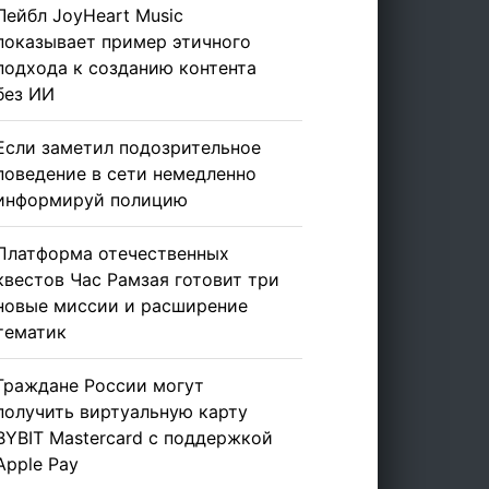
Лейбл JoyHeart Music
показывает пример этичного
подхода к созданию контента
без ИИ
Если заметил подозрительное
поведение в сети немедленно
информируй полицию
Платформа отечественных
квестов Час Рамзая готовит три
новые миссии и расширение
тематик
Граждане России могут
получить виртуальную карту
BYBIT Mastercard с поддержкой
Apple Pay