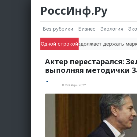
РоссИнф.Ру
Без рубрики
Бизнес
Экология
Эк
Одной строкой
Сочи продолжает держать марку: по
Актер перестарался: З
выполняя методички З
8 Октябрь 2022
Новости