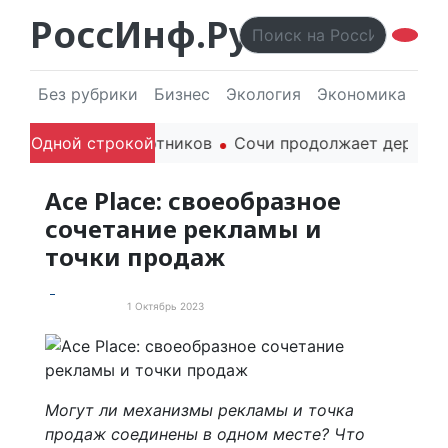
РоссИнф.Ру
Без рубрики
Бизнес
Экология
Экономика
Эл
жданских беспилотников
Одной строкой
Сочи продолжает держать ма
Ace Place: своеобразное
сочетание рекламы и
точки продаж
1 Октябрь 2023
Пресс-релизы
Могут ли механизмы рекламы и точка
продаж соединены в одном месте? Что