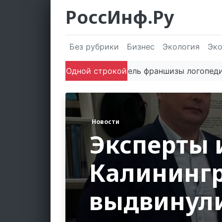
РоссИнф.Ру
Без рубрики
Бизнес
Экология
Эк
Сооснователь франшизы логопедических 
Одной строкой
Новости
Эксперты 
Калининг
выдвинул