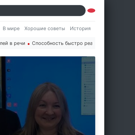
В мире
Хорошие советы
История
Культура
Наук
ечи
Способность быстро реагировать через PR ценит