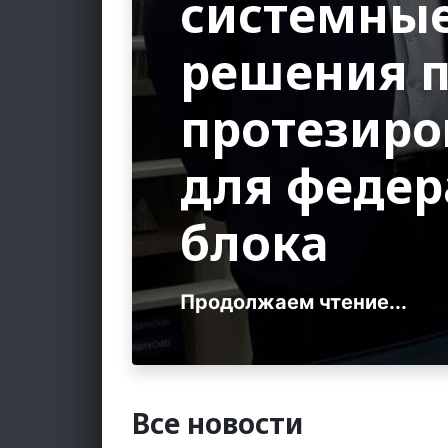
системны
решения 
протезир
для федер
блока
Продолжаем чтение...
Все новости