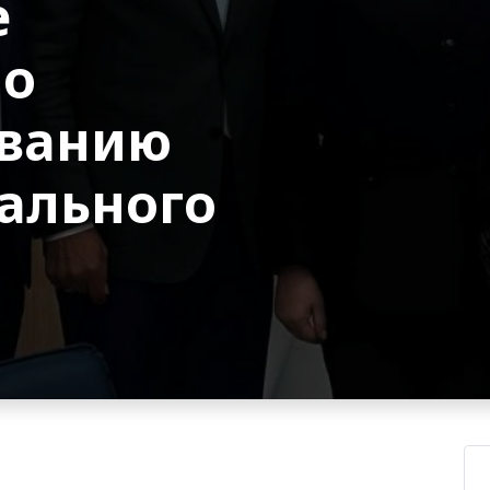
е
по
ованию
ального