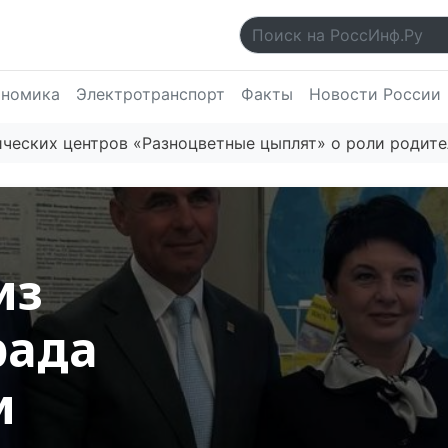
ономика
Электротранспорт
Факты
Новости России
центров «Разноцветные цыплят» о роли родителей в р
из
рада
и