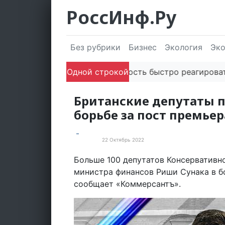
РоссИнф.Ру
Без рубрики
Бизнес
Экология
Эк
Одной строкой
Способность быстро реагировать че
Британские депутаты 
борьбе за пост премьер
22 Октябрь 2022
Новости
Больше 100 депутатов Консервативн
министра финансов Риши Сунака в бо
сообщает «Коммерсантъ».