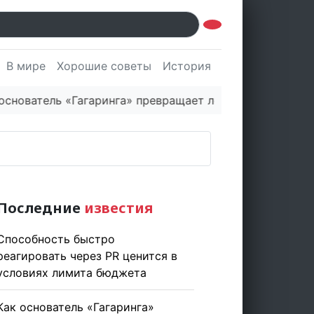
В мире
Хорошие советы
История
Культура
Наук
ватель «Гагаринга» превращает логистическую платфо
Последние
известия
Способность быстро
реагировать через PR ценится в
условиях лимита бюджета
Как основатель «Гагаринга»