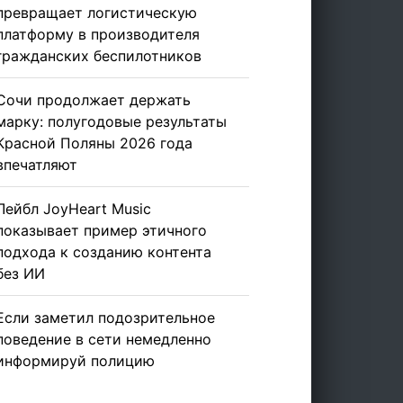
превращает логистическую
платформу в производителя
гражданских беспилотников
Сочи продолжает держать
марку: полугодовые результаты
Красной Поляны 2026 года
впечатляют
Лейбл JoyHeart Music
показывает пример этичного
подхода к созданию контента
без ИИ
Если заметил подозрительное
поведение в сети немедленно
информируй полицию