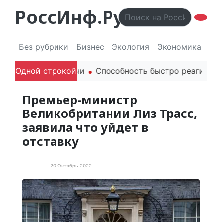
РоссИнф.Ру
Без рубрики
Бизнес
Экология
Экономика
Эл
родителей в речи
Одной строкой
Способность быстро реагировать ч
Премьер-министр
Великобритании Лиз Трасс,
заявила что уйдет в
отставку
20 Октябрь 2022
Новости